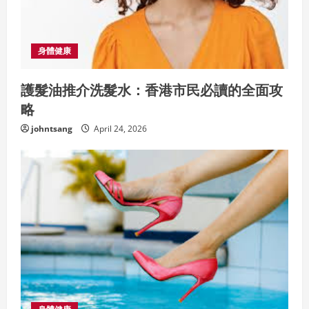
d
i
身體健康
n
護髮油推介洗髮水：香港市民必讀的全面攻
g
略
johntsang
April 24, 2026