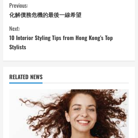
C
Previous:
o
化解債務危機的最後一線希望
n
Next:
10 Interior Styling Tips from Hong Kong’s Top
t
Stylists
i
n
u
RELATED NEWS
e
R
e
a