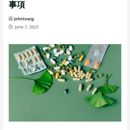
事項
johntsang
June 7, 2023