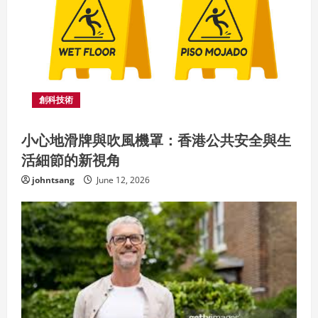
e
a
d
i
創科技術
n
小心地滑牌與吹風機罩：香港公共安全與生
g
活細節的新視角
johntsang
June 12, 2026