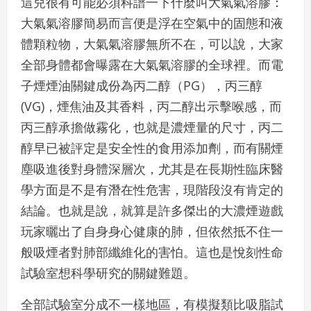
這兒很有可能必須科譜一下什麼叫大氣氣溶膠：
大氣氣溶膠簡易而言便是浮在空氣中的固態和液
體顆粒物，大氣氣溶膠無所不在，可以說，大家
全部身體都會曝露在大氣氣溶膠的全球裡。而電
子煙煙油關鍵成份為丙二醇（PG），丙三醇
(VG)，煙焦油及其香料，丙二醇出示擊喉感，而
丙三醇承擔做霧化，也就是濃煙量的尺寸，丙二
醇早已被評定是安全性的食用添加劑，而有關煙
塵吸進後對身體深層次，尤其是在長期性臨床醫
學方面是不是有潛在性危害，現階段沒有肯定的
結論。也就是說，就算是許多傑出的大濃煙遊戲
玩家曬出了自身身心健康的肺，但依然抵不住一
般吸煙者對肺部纖維化的害怕。這也是悅刻性命
試驗室想科學研究的關鍵難題。
全部試驗室分成不一樣地區，有模擬類比吸脂試