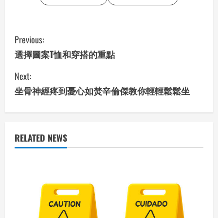
C
Previous:
o
選擇圖案T恤和穿搭的重點
n
Next:
坐骨神經疼到憂心如焚辛倫傑教你輕輕鬆鬆坐
t
i
n
RELATED NEWS
u
e
R