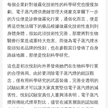
每個企業針對做霧化技術性的科學研究也慢慢加
劇。電子蒸汽煙供應鏈管理大佬麥克韋爾下一步
的方位便是診療做霧化行業，通俗化而言，便是
將這些無法咽下的藥品根據做霧化技術性進到到
身體身體，假如此項技術性完善，那麼將對生物
醫療行業造成重特大危害。而做為電子蒸汽煙水
龍頭知名品牌的悅刻，也在參觀當日發佈了自身
路線地圖，那便是悅刻科學研究。
這也是初次悅刻向外界發佈她們在生物科學行業
的合理佈局。由於要消除電子蒸汽煙的錯誤觀
念，僅有用科學研究的武器裝備，完善全透明的
試驗結果才可以讓大家真實堅信電子蒸汽煙的減
害性。悅刻試驗室責任人薑興濤表明，電子蒸汽
煙與傳統式煙草對比，儘管在減害層面的認知能