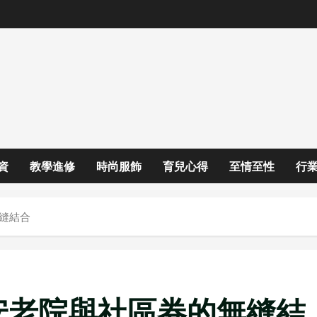
資
教學進修
時尚服飾
育兒心得
至情至性
行
縫結合
安老院與社區券的無縫結