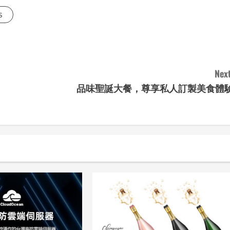
s
Next
品味聖誕大餐，尊享私人訂製美食體