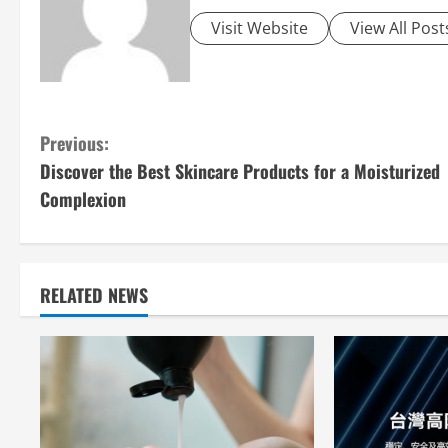
Visit Website
View All Post
C
Previous:
Discover the Best Skincare Products for a Moisturized
o
Complexion
n
t
i
RELATED NEWS
n
u
e
R