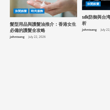
休閒娛樂
e
休閒娛樂
時尚服飾
a
sdk防御與台
析
髮型用品與護髮油推介：香港女生
d
必備的護髮全攻略
johntsang
July 22
i
johntsang
July 22, 2026
n
g