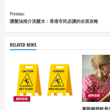
C
Previous:
護髮油推介洗髮水：香港市民必讀的全面攻略
o
n
t
RELATED NEWS
i
n
u
e
R
創科技術
創科技術
e
葡萄糖胺軟骨