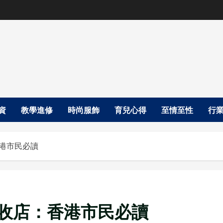
資
教學進修
時尚服飾
育兒心得
至情至性
行
香港市民必讀
機回收店：香港市民必讀