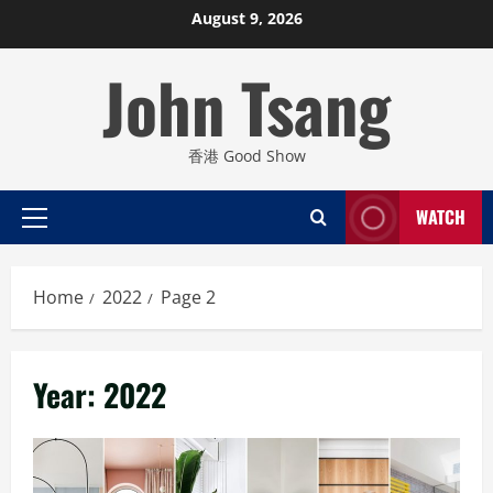
Skip
August 9, 2026
to
John Tsang
content
香港 Good Show
WATCH
Primary
Menu
Home
2022
Page 2
Year:
2022