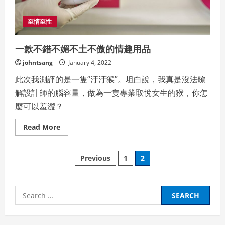
賀
禮
至情至性
一款不錯不媚不土不傲的情趣用品
johntsang
January 4, 2022
此次我測評的是一隻“汙汙猴”。坦白說，我真是沒法瞭
解設計師的腦容量，做為一隻專業取悅女生的猴，你怎
麼可以羞澀？
Read
Read More
more
about
一
Posts
款
Previous
1
2
不
錯
pagination
不
媚
不
Search
土
不
for:
傲
的
情