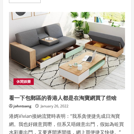
more
about
隱
形
眼
鏡
的
冠
軍？-
博
士
倫
奧
澈
日
拋
ultra1day
休閒娛樂
看一下包郵區的香港人都是在淘寶網買了些啥
johntsang
January 26, 2022
港媽Vivian接納流覽時表明：“我系貪便捷先成日淘寶
網。我也好鍾意買嘢，但系又唔鍾意出門，假如為咗買
水彩畫出門，又要逐間逐間搵，網上買便捷又快捷。”