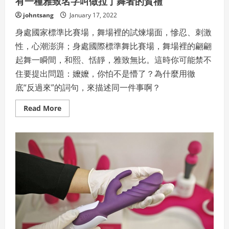
有一種雅致名字叫做拉丁舞者的賀禮
johntsang
January 17, 2022
身處國家標準比賽場，舞場裡的試煉場面，慘忍、刺激
性，心潮澎湃；身處國際標準舞比賽場，舞場裡的翩翩
起舞一瞬間，和熙、恬靜，雅致無比。這時你可能禁不
住要提出問題：嬤嬤，你怕不是懵了？為什麼用徹
底“反過來”的詞句，來描述同一件事啊？
Read
Read More
more
about
有
一
種
雅
致
名
字
叫
做
拉
丁
舞
者
的