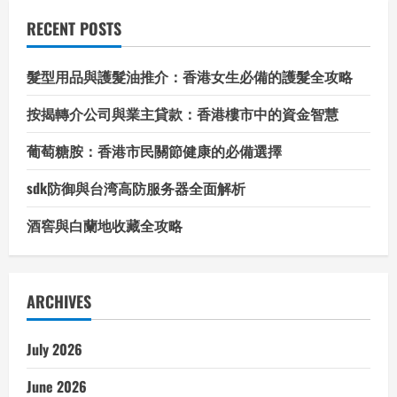
趣
用
RECENT POSTS
品
髮型用品與護髮油推介：香港女生必備的護髮全攻略
按揭轉介公司與業主貸款：香港樓市中的資金智慧
葡萄糖胺：香港市民關節健康的必備選擇
sdk防御與台湾高防服务器全面解析
酒窖與白蘭地收藏全攻略
ARCHIVES
July 2026
June 2026