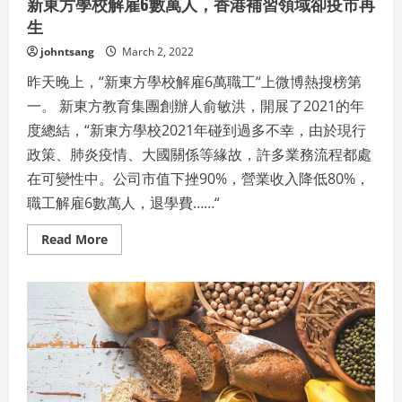
新東方學校解雇6數萬人，香港補習領域卻疫市再
生
johntsang
March 2, 2022
昨天晚上，“新東方學校解雇6萬職工“上微博熱搜榜第
一。 新東方教育集團創辦人俞敏洪，開展了2021的年
度總結，“新東方學校2021年碰到過多不幸，由於現行
政策、肺炎疫情、大國關係等緣故，許多業務流程都處
在可變性中。公司市值下挫90%，營業收入降低80%，
職工解雇6數萬人，退學費……“
Read
Read More
more
about
新
東
方
學
校
解
雇
6
數
萬
人，