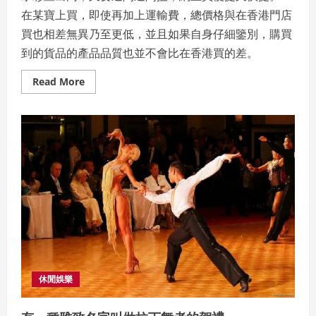
在某寶上買，即使再加上運輸費，總價格與在香港門店
買也相差無異乃至更低，並且如果自身仔細鑒別，購買
到的貨品的產品品質也並不會比在香港買的差。
Read
Read More
more
about
看
一
下
包
郵
區
的
香
港
人
都
是
在
淘
寶
網
買
了
休閒娛樂
些
啥