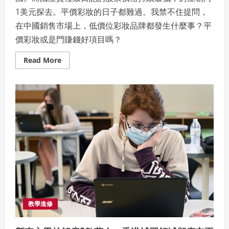
1美元探去。平價彩妝的日子都難過。我禁不住提問，
在中國銷售市場上，低價位彩妝品牌都發生什麼事？平
價彩妝或是門賺錢好項目嗎？
Read
Read More
more
about
平
價
彩
妝
或
是
門
賺
錢
好
項
目
嗎
教學進修