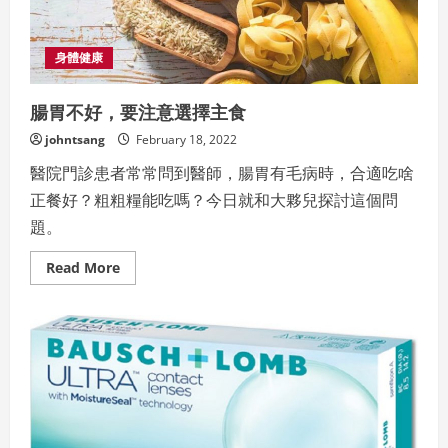
香
港
補
習
身體健康
領
域
卻
腸胃不好，要注意選擇主食
疫
市
再
johntsang
February 18, 2022
生
醫院門診患者常常問到醫師，腸胃有毛病時，合適吃啥
正餐好？粗粗糧能吃嗎？今日就和大夥兒探討這個問
題。
Read
Read More
more
about
腸
胃
不
好，
要
注
意
選
擇
主