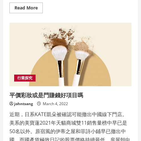
Read
Read More
more
about
漂
亮
但
卻
沒
用
的
設
計
裝
修
行業探究
平價彩妝或是門賺錢好項目嗎
johntsang
March 4, 2022
近期，日系KATE凱朵被確認可能撤出中國線下門店。
美系的美寶蓮2021年天貓商城雙11銷售量榜中早已是
50名以外。原宿風的伊蒂之屋和菲詩小鋪早已撤出中
國。而國產貨極致日記的股票價格持續最低，房屋朝向